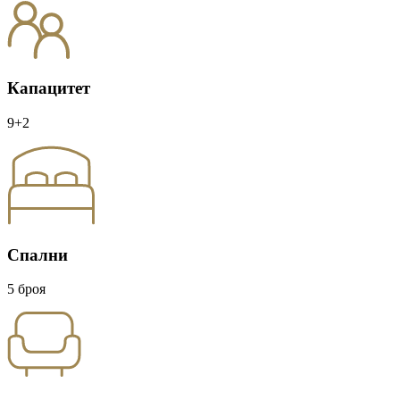
Капацитет
9+2
Спални
5 броя