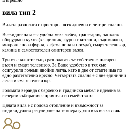
Вътрешно
вила тип 2
Вилата разполага с просторна всекидневна и четири спални.
Всекидневната е с удобна мека мебел, трапезария, напълно
оборудвана кухня (хладилник, фурна с котлони, съдомиялна,
микровълнова фурна, кафемашина и посуда), смарт телевизор,
камина и самостоятелен санитарен възел.
Три от спалните също разполагат със собствен санитарен
възел и смарт телевизор. За Ваше удобство в тях сме
осигурили големи двойни легла, като в две от стаите има по
едно разтегателно кресло. Четвъртата спалня е с две единични
легла и смарт телевизор.
Голямата веранда с барбекю и градинска мебел е идеална за
вечерни събирания с приятели и семейството.
Цялата вила е с подово отопление и възможност за
индивидуално регулиране на температурата във всяка стая.