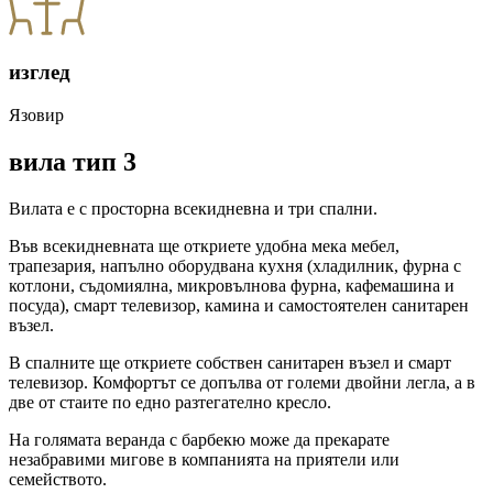
изглед
Язовир
вила тип 3
Вилата е с просторна всекидневна и три спални.
Във всекидневната ще откриете удобна мека мебел,
трапезария, напълно оборудвана кухня (хладилник, фурна с
котлони, съдомиялна, микровълнова фурна, кафемашина и
посуда), смарт телевизор, камина и самостоятелен санитарен
възел.
В спалните ще откриете собствен санитарен възел и смарт
телевизор. Комфортът се допълва от големи двойни легла, а в
две от стаите по едно разтегателно кресло.
На голямата веранда с барбекю може да прекарате
незабравими мигове в компанията на приятели или
семейството.