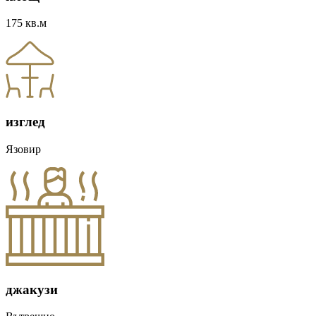
175 кв.м
изглед
Язовир
джакузи