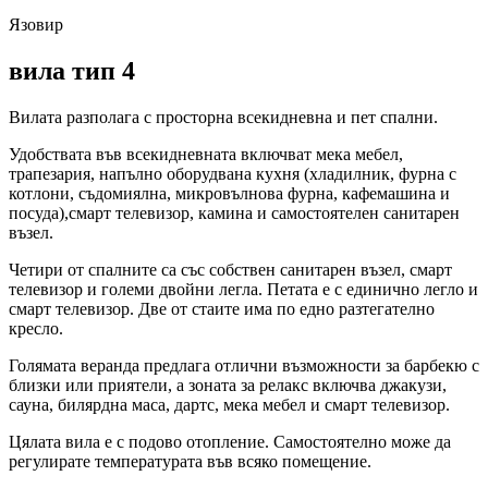
Язовир
вила тип 4
Вилата разполага с просторна всекидневна и пет спални.
Удобствата във всекидневната включват мека мебел,
трапезария, напълно оборудвана кухня (хладилник, фурна с
котлони, съдомиялна, микровълнова фурна, кафемашина и
посуда),смарт телевизор, камина и самостоятелен санитарен
възел.
Четири от спалните са със собствен санитарен възел, смарт
телевизор и големи двойни легла. Петата е с единично легло и
смарт телевизор. Две от стаите има по едно разтегателно
кресло.
Голямата веранда предлага отлични възможности за барбекю с
близки или приятели, а зоната за релакс включва джакузи,
сауна, билярдна маса, дартс, мека мебел и смарт телевизор.
Цялата вила е с подово отопление. Самостоятелно може да
регулирате температурата във всяко помещение.