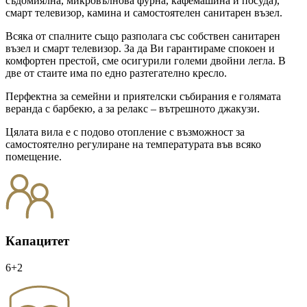
съдомиялна, микровълнова фурна, кафемашина и посуда),
смарт телевизор, камина и самостоятелен санитарен възел.
Всяка от спалните също разполага със собствен санитарен
възел и смарт телевизор. За да Ви гарантираме спокоен и
комфортен престой, сме осигурили големи двойни легла. В
две от стаите има по едно разтегателно кресло.
Перфектна за семейни и приятелски събирания е голямата
веранда с барбекю, а за релакс – вътрешното джакузи.
Цялата вила е с подово отопление с възможност за
самостоятелно регулиране на температурата във всяко
помещение.
Капацитет
6+2