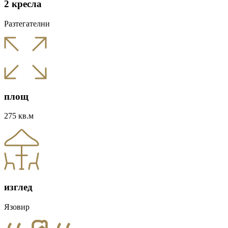
2 кресла
Разтегателни
площ
275 кв.м
изглед
Язовир