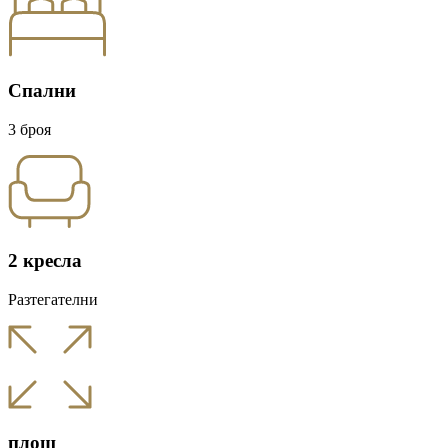
Спални
3 броя
2 кресла
Разтегателни
площ